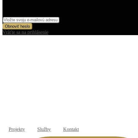
Obnoviť heslo
Obnoviť heslo
Vráťte sa na prihlásenie
Projekty
Služby
Kontakt