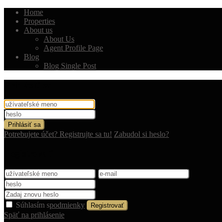
Home
Properties
About us
About Us
Agent Profile Page
Blog
Blog Single Post
Prihlásiť sa
Prihlásiť sa
Potrebujete účet? Registrujte sa tu!
Zabudol si heslo?
Registrovať
Súhlasím s
podmienky
Registrovať
Späť na prihlásenie