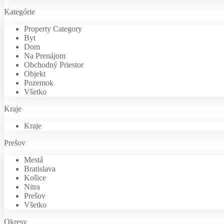
Kategórie
Property Category
Byt
Dom
Na Prenájom
Obchodný Priestor
Objekt
Pozemok
Všetko
Kraje
Kraje
Prešov
Mestá
Bratislava
Košice
Nitra
Prešov
Všetko
Okresy