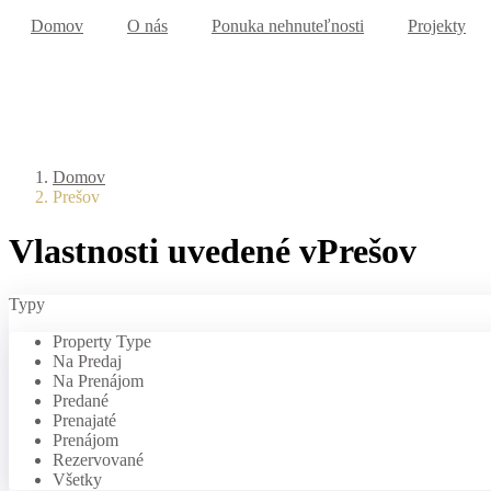
Domov
O nás
Ponuka nehnuteľnosti
Projekty
Domov
Prešov
Vlastnosti uvedené vPrešov
Typy
Property Type
Na Predaj
Na Prenájom
Predané
Prenajaté
Prenájom
Rezervované
Všetky