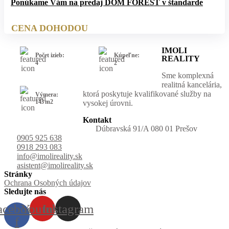
Ponúkame Vám na predaj DOM FOREST v štandarde
CENA DOHODOU
IMOLI
Počet izieb:
Kúpeľne:
REALITY
4
2
Sme komplexná
realitná kancelária,
ktorá poskytuje kvalifikované služby na
Výmera:
143 m2
vysokej úrovni.
Kontakt
Dúbravská 91/A 080 01 Prešov
0905 925 638
0918 293 083
info@imolireality.sk
asistent@imolireality.sk
Stránky
Ochrana Osobných údajov
Sledujte nás
acebook-
Youtube
Instagram
f