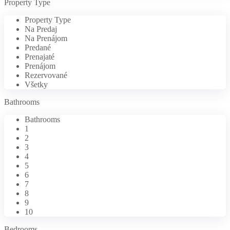
Property Type
Property Type
Na Predaj
Na Prenájom
Predané
Prenajaté
Prenájom
Rezervované
Všetky
Bathrooms
Bathrooms
1
2
3
4
5
6
7
8
9
10
Bedrooms