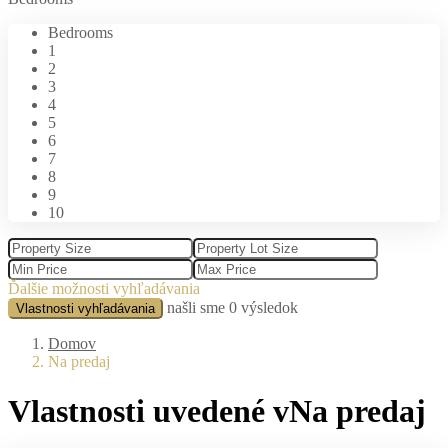
Bedrooms
1
2
3
4
5
6
7
8
9
10
Ďalšie možnosti vyhľadávania
našli sme
0
výsledok
Vlastnosti vyhľadávania
Domov
Na predaj
Vlastnosti uvedené vNa predaj