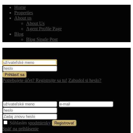
Home
Properties
About us
About Us
Agent Profile Page
Blog
Blog Single Post
Prihlásiť sa
Prihlásiť sa
Potrebujete účet? Registrujte sa tu!
Zabudol si heslo?
Registrovať
Súhlasím s
podmienky
Registrovať
Späť na prihlásenie