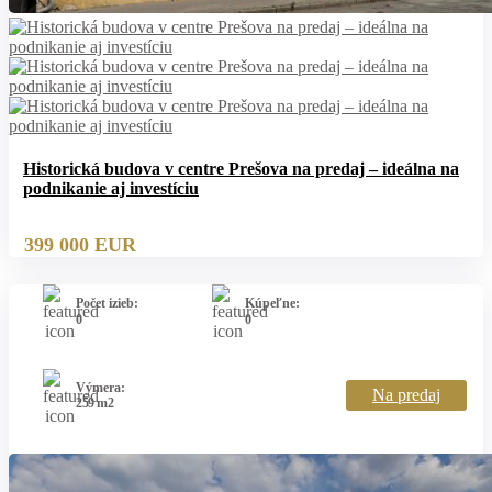
Historická budova v centre Prešova na predaj – ideálna na
podnikanie aj investíciu
399 000 EUR
Počet izieb:
Kúpeľne:
0
0
Výmera:
Na predaj
259 m2