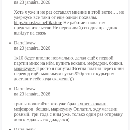
na 23 januára, 2026
Хоть я уже и не раз оставлял мнение в этой ветке…. не
удержусь всё-таки от ещё одной похвалы.
https://moskvameffik.store
Не работает пока там
представительство.Не переживай,сегодня праздник
выйдут на связь
Darrellwaw
na 23 januára, 2026
1к10 будет вполне нормально. делал ещё с первой
партии микс на нём.
купить кокаин, мефедрон, бошки,
марихуану
Просто я попутал!Всегда платил через киви
перевод идёт максимум сутки.950р это с курьером
доставит тебе куда скажешь)))
Darrellwaw
na 23 januára, 2026
трипы почитайте, кто уже брал
купить кокаин,
мефедрон, бошки, марихуану
Оплатил, жду.магазин
ровный, три года с ним уже, только один раз отправку
долго ждал…. но дождался)
Darrellwaw