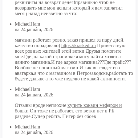
реквизиты на возврат денег!правильно чтоб не
возврщать мне мои деньги который я вам заплатил
месяц назад неизветно за что!
MichaelHam
na 24 januára, 2026
магазин работает ровно, заказ пришел за пару дней,
качество порадовало)
https://kraskedr.ru
Приветствую
всех ровных жителей этой ветки.Друзья помогите
мне.Где ,на какой страничке я могу найти хозяина
даннго магазина.И где адреса магазина???Где прайс???
Вообще не понятный магазин.И как выглядет его
аватарка.а что с магазином в Петрозаводске,работать то
будете дальше,а то уже неделю не какой активности.
MichaelHam
na 24 januára, 2026
Отзывы вроде неплохие
купить кокаин мефдрон и
бошки
Он тоже не работает, его ветки нет в РБ
разделе.Супер ребята. Питер без сбоев
MichaelHam
na 24 januára, 2026