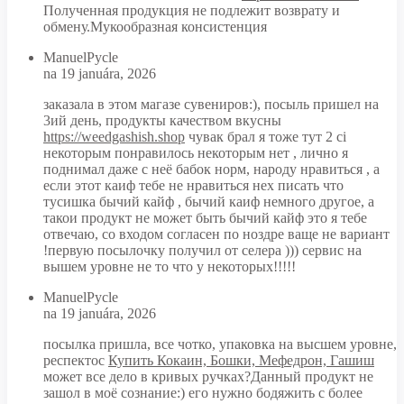
Полученная продукция не подлежит возврату и
обмену.Мукообразная консистенция
ManuelPycle
na 19 januára, 2026
заказала в этом магазе сувениров:), посыль пришел на
3ий день, продукты качеством вкусны
https://weedgashish.shop
чувак брал я тоже тут 2 ci
некоторым понравилось некоторым нет , лично я
поднимал даже с неё бабок норм, народу нравиться , а
если этот каиф тебе не нравиться нех писать что
тусишка бычий кайф , бычий каиф немного другое, а
такои продукт не может быть бычий кайф это я тебе
отвечаю, со входом согласен по ноздре ваще не вариант
!первую посылочку получил от селера ))) сервис на
вышем уровне не то что у некоторых!!!!!
ManuelPycle
na 19 januára, 2026
посылка пришла, все чотко, упаковка на высшем уровне,
респектос
Купить Кокаин, Бошки, Мефедрон, Гашиш
может все дело в кривых ручках?Данный продукт не
зашол в моё сознание:) его нужно бодяжить с более