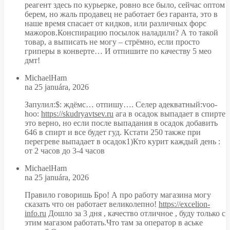
реагент здесь по курьерке, ровно все было, сейчас оптом
берем, но жаль продавец не работает без гаранта, это в
наше время спасает от кидков, или различных форс
мажоров.Конспирацию посылок наладили? А то такой
товар, а выписать не могу – стрёмно, если просто
гриперы в конверте… И отпишите по качеству 5 мео
дмт!
MichaelHam
na 25 januára, 2026
Запулил:$: ждёмс… отпишу…. Селер адекватный:voo-
hoo:
https://skudryavtsev.ru
ага в осадок выпадает в спирте
это верно, но если после выпадания в осадок добавить
646 в спирт и все будет гуд. Кстати 250 также при
перегреве выпадает в осадок1)Кто курит каждый день :
от 2 часов до 3-4 часов
MichaelHam
na 25 januára, 2026
Правило говоришь Бро! А про работу магазина могу
сказать что он работает великолепно!
https://excelion-
info.ru
Дошло за 3 дня , качество отличное , буду только с
этим магазом работать.Что там за оператор в аське