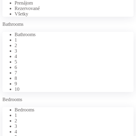
Prenájom
Rezervované
Všetky
Bathrooms
Bathrooms
1
2
3
4
5
6
7
8
9
10
Bedrooms
Bedrooms
1
2
3
4