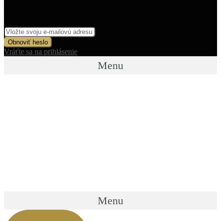
Obnoviť heslo
Obnoviť heslo
Vráťte sa na prihlásenie
Menu
Menu