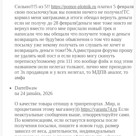
Сильно!!!5 из 5!!
https://pomor-plotnik.ru
платил 5 февраля
свою посылочку!как вы поняли ничего не получил!ТС
кормил меня завтраками,в итоги обещал вернуть деньги
если не получу до 28 февраля!деньги мне тоже никто не
вернул вместо этого мне прислали новый трек и
написали что мы обещали что получите товар и деньги
возвращать не буду!мои обьяснения о том что вашу
посылку уже некому получать он слушать не хочет и
возвращать деньги тоже!Ув.Адмистрация форума прошу
не удалять мой пост и если нужно могу скинуть
переписку!помоему рти 111 это вообще фэйк и под этим
названием онли нелегал толкают, лично мне приходило
от 3х продавцов и у всех нелегал, то МДПВ аналог, то
амфа
Darrellwaw
na 24 januára, 2026
О качестве товара отпишу в трипрепортах .Мир, и
процветания этому магазину)))
https://yarastu74.ru
Если
неактуальные сообщения выше, откорректируйте сами.
По компенсациям, если останутся вопросы после
получения посылки, пишите в новом году, размер
зависел от веса, длительности, индивидуальных