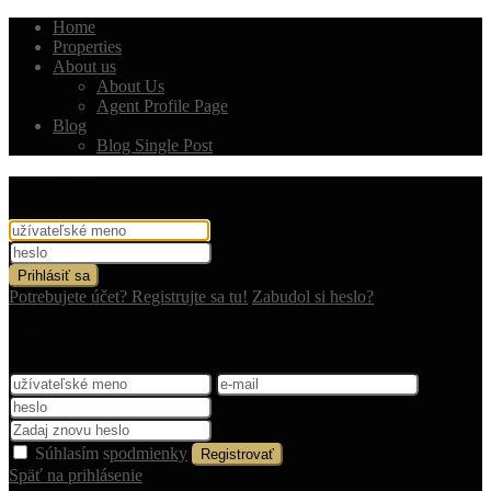
Home
Properties
About us
About Us
Agent Profile Page
Blog
Blog Single Post
Prihlásiť sa
Prihlásiť sa
Potrebujete účet? Registrujte sa tu!
Zabudol si heslo?
Registrovať
Súhlasím s
podmienky
Registrovať
Späť na prihlásenie