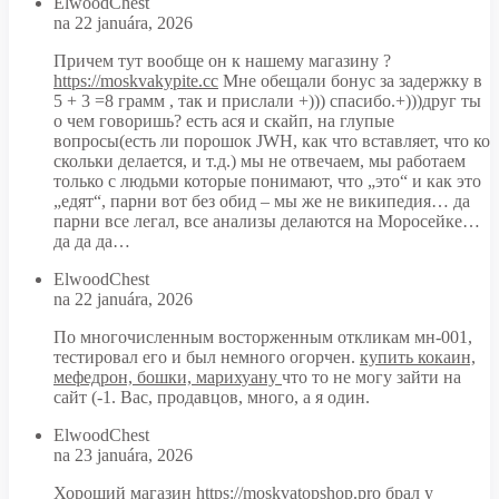
ElwoodChest
na 22 januára, 2026
Причем тут вообще он к нашему магазину ?
https://moskvakypite.cc
Мне обещали бонус за задержку в
5 + 3 =8 грамм , так и прислали +))) спасибо.+)))друг ты
о чем говоришь? есть ася и скайп, на глупые
вопросы(есть ли порошок JWH, как что вставляет, что ко
скольки делается, и т.д.) мы не отвечаем, мы работаем
только с людьми которые понимают, что „это“ и как это
„едят“, парни вот без обид – мы же не википедия… да
парни все легал, все анализы делаются на Моросейке…
да да да…
ElwoodChest
na 22 januára, 2026
По многочисленным восторженным откликам мн-001,
тестировал его и был немного огорчен.
купить кокаин,
мефедрон, бошки, марихуану
что то не могу зайти на
сайт (-1. Вас, продавцов, много, а я один.
ElwoodChest
na 23 januára, 2026
Хороший магазин
https://moskvatopshop.pro
брал у