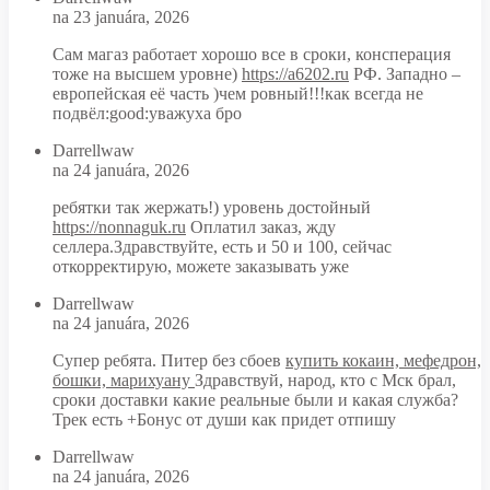
na 23 januára, 2026
Сам магаз работает хорошо все в сроки, консперация
тоже на высшем уровне)
https://a6202.ru
РФ. Западно –
европейская её часть )чем ровный!!!как всегда не
подвёл:good:уважуха бро
Darrellwaw
na 24 januára, 2026
ребятки так жержать!) уровень достойный
https://nonnaguk.ru
Оплатил заказ, жду
селлера.Здравствуйте, есть и 50 и 100, сейчас
откорректирую, можете заказывать уже
Darrellwaw
na 24 januára, 2026
Супер ребята. Питер без сбоев
купить кокаин, мефедрон,
бошки, марихуану
Здравствуй, народ, кто с Мск брал,
сроки доставки какие реальные были и какая служба?
Трек есть +Бонус от души как придет отпишу
Darrellwaw
na 24 januára, 2026