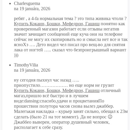
Charlesguema
na 19 januára, 2026
ребят , а 4-fa нормальная тема ? это типа живика чтоли ?
Купить Кокаин, Бошки, Мефедрон, Гашиш
понятно как
проверенный магазин работает если отзывы негатив
значит зачищает сообщений еще куча они на телефоне
сейчас не могу их скопировать но и смысла нет все и так
ясноХз …. Дето видел чел писал про вещ-во для снятия
лака от ногтей ….. сказал что безпроигрышный вариант
)))
TimothyVilia
na 19 januára, 2026
ну сегодня пыхнул час назад …..
приопустило……………… но еще норм не грузит
Купить Кокаин, Бошки, Мефедрон, Гашиш
отличный
магаз,пришло всё быстро и в лучшем
виде:dansing:спасибо,удачи и процветанияПо
прошествии полутора часов снова вылез джаббер.
Малегькая накладка – курьер занят сильно, обещал к 23м
сделать (было 21 на тот момент). Да не вопрос 😉
Джаббео выверен, оператор душевный человек,
располагает к себе сразу.