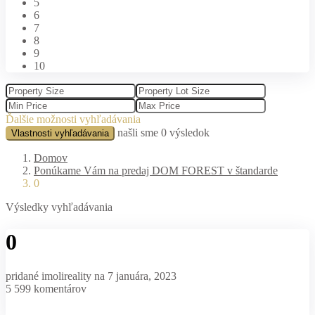
5
6
7
8
9
10
Ďalšie možnosti vyhľadávania
našli sme
0
výsledok
Vlastnosti vyhľadávania
Domov
Ponúkame Vám na predaj DOM FOREST v štandarde
0
Výsledky vyhľadávania
0
pridané imolireality na 7 januára, 2023
5 599 komentárov