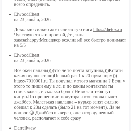
всего определить.
ElwoodChest
na 23 januára, 2026
Довольно сильно жгёт слизистую носа
https://dietox.ru
Чувствую что-то произойдёт , типа
заказа:happy:Менеджер вежливый все быстро понимает
на 5/5
ElwoodChest
na 23 januára, 2026
Все окей пацаны))))это че то почта затупила,)))Кстати
кач-во лучше стало)Первый раз 1 к 20 прям норм)))
https://7010001.ru
Ты покупал у этого магазина ? Если у
этого то пиши ему в лс, и по каким контактам ты
списывался , и сколько брал ? Не могли тебя тут
кинутьПо прошествии полутора часов снова вылез
джаббер. Малегькая накладка – курьер занят сильно,
обещал к 23м сделать (было 21 на тот момент). Да не
вопрос 😉 Джаббео выверен, оператор душевный
человек, располагает к себе сразу.
Darrellwaw