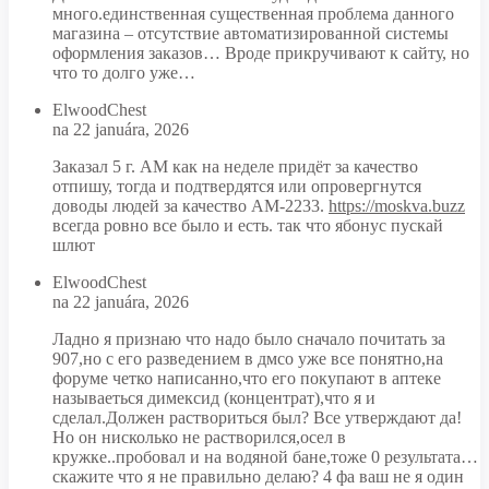
много.единственная существенная проблема данного
магазина – отсутствие автоматизированной системы
оформления заказов… Вроде прикручивают к сайту, но
что то долго уже…
ElwoodChest
na 22 januára, 2026
Заказал 5 г. АМ как на неделе придёт за качество
отпишу, тогда и подтвердятся или опровергнутся
доводы людей за качество АМ-2233.
https://moskva.buzz
всегда ровно все было и есть. так что ябонус пускай
шлют
ElwoodChest
na 22 januára, 2026
Ладно я признаю что надо было сначало почитать за
907,но с его разведением в дмсо уже все понятно,на
форуме четко написанно,что его покупают в аптеке
называеться димексид (концентрат),что я и
сделал.Должен раствориться был? Все утверждают да!
Но он нисколько не растворился,осел в
кружке..пробовал и на водяной бане,тоже 0 результата…
скажите что я не правильно делаю? 4 фа ваш не я один