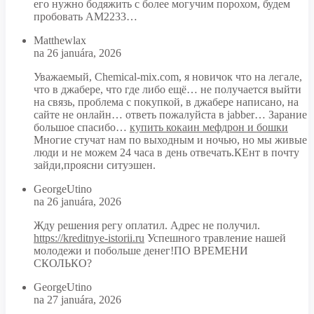
его нужно бодяжить с более могучим порохом, будем
пробовать АМ2233…
Matthewlax
na 26 januára, 2026
Уважаемый, Chemical-mix.com, я новичок что на легале,
что в джабере, что где либо ещё… не получается выйти
на связь, проблема с покупкой, в джабере написано, на
сайте не онлайн… ответь пожалуйста в jabber… Зарание
большое спасибо…
купить кокаин мефдрон и бошки
Многие стучат нам по выходным и ночью, но мы живые
люди и не можем 24 часа в день отвечать.КЕнт в почту
зайди,проясни ситуэшен.
GeorgeUtino
na 26 januára, 2026
Жду решения регу оплатил. Адрес не получил.
https://kreditnye-istorii.ru
Успешного травление нашей
молодежи и побольше денег!ПО ВРЕМЕНИ
СКОЛЬКО?
GeorgeUtino
na 27 januára, 2026