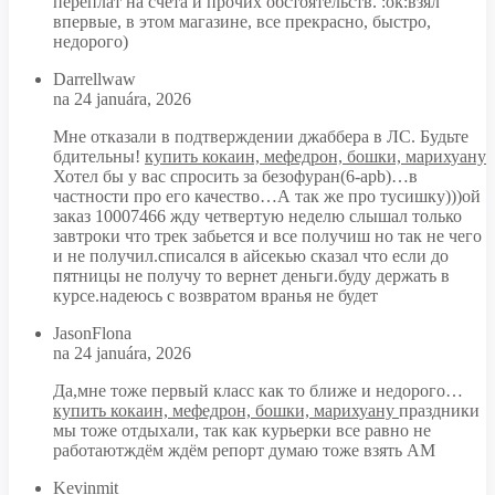
переплат на счета и прочих обстоятельств. :ok:взял
впервые, в этом магазине, все прекрасно, быстро,
недорого)
Darrellwaw
na 24 januára, 2026
Мне отказали в подтверждении джаббера в ЛС. Будьте
бдительны!
купить кокаин, мефедрон, бошки, марихуану
Хотел бы у вас спросить за безофуран(6-apb)…в
частности про его качество…А так же про тусишку)))ой
заказ 10007466 жду четвертую неделю слышал только
завтроки что трек забьется и все получиш но так не чего
и не получил.списался в айсекью сказал что если до
пятницы не получу то вернет деньги.буду держать в
курсе.надеюсь с возвратом вранья не будет
JasonFlona
na 24 januára, 2026
Да,мне тоже первый класс как то ближе и недорого…
купить кокаин, мефедрон, бошки, марихуану
праздники
мы тоже отдыхали, так как курьерки все равно не
работаютждём ждём репорт думаю тоже взять АМ
Kevinmit