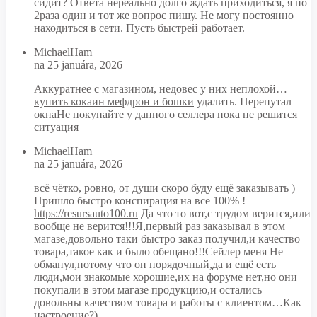
сидит? Ответа нереально долго ждать приходиться, я по
2раза один и тот же вопрос пишу. Не могу постоянно
находиться в сети. Пусть быстрей работает.
MichaelHam
na 25 januára, 2026
Аккуратнее с магазином, недовес у них неплохой…
купить кокаин мефдрон и бошки
удалить. Перепутал
окнаНе покупайте у данного селлера пока не решится
ситуация
MichaelHam
na 25 januára, 2026
всё чётко, ровно, от души скоро буду ещё заказывать )
Пришло быстро конспирация на все 100% !
https://resursauto100.ru
Да что то вот,с трудом верится,или
вообще не верится!!!Я,первый раз заказывал в этом
магазе,довольно таки быстро заказ получил,и качество
товара,такое как и было обещано!!!Сейлер меня Не
обманул,потому что он порядочный,да и ещё есть
люди,мои знакомые хорошие,их на форуме нет,но они
покупали в этом магазе продукцию,и остались
довольны качеством товара и работы с клиентом…Как
настроение?)