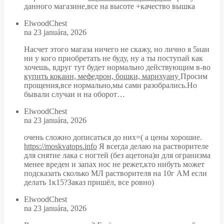
данного магазине,все на высоте +качество вышка
ElwoodChest
na 23 januára, 2026
Насчет этого магаза ничего не скажу, но лично я 5иаи
ни у кого приобретать не буду, ну а ты поступай как
хочешь, вдруг тут будет нормально действующим в-во
купить кокаин, мефедрон, бошки, марихуану
Просим
прощения,все нормально,мы сами разобрались.Но
бывали случаи и на оборот…
ElwoodChest
na 23 januára, 2026
очень сложно дописаться до них=( а цены хорошие.
https://moskvatops.info
Я всегда делаю на растворителе
для снятие лака с ногтей (без ацетона)и для огранизма
менее вреден и запах нос не режет,кто нибуть может
подсказать сколько МЛ растворителя на 10г АМ если
делать 1к15?Заказ пришёл, все ровно)
ElwoodChest
na 23 januára, 2026