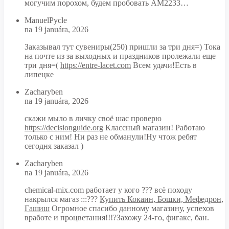
могучим порохом, будем пробовать АМ2233…
ManuelPycle
na 19 januára, 2026
Заказывал тут сувениры(250) пришли за три дня=) Тока
на почте из за выходных и праздников пролежали еще
три дня=(
https://entre-lacet.com
Всем удачи!Есть в
липецке
Zacharyben
na 19 januára, 2026
скажи мыло в личку своё шас проверю
https://decisionguide.org
Классный магазин! Работаю
только с ним! Ни раз не обманули!Ну чтож ребят
сегодня заказал )
Zacharyben
na 19 januára, 2026
chemical-mix.com работает у кого ??? всё походу
накрылся магаз :::???
Купить Кокаин, Бошки, Мефедрон,
Гашиш
Огромное спасибо данному магазину, успехов
вработе и процветания!!!?Захожу 24-го, фигакс, бан.