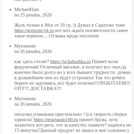
MichaelHam
na 25 januára, 2026
Жаль только в Мск от 50 гр. )) Думал в Саратове тоже
https://gorizont-vk.ru
вот вот..ждать неизветсности самое
такое нервное….Отзывы вроде неплохие
Myronnom
na 26 januára, 2026
как здесь стелят?
https://ja-babushka.ru
Привет всем
форумочам! Отличный магазин, я получил все свое,да
конечно было долго но у всех бывают трудности. думаю
в дольнейшем они их будут устронять! Так что ребята
берите не задумаясь, все будет отлично!!!!РАБОТАЕМ!!!
ОПТ!!! ДОСТАВКА!!!
Myronnom
na 26 januára, 2026
посылка упакована оригинально =)) и скорость сборки
удивила!
https://resursauto100.ru
привет бразы, хочу
нахватить вот реги, что за качество скажите? надеюсь не
15 минутка?Данный продукт не зашол в моё сознание:)