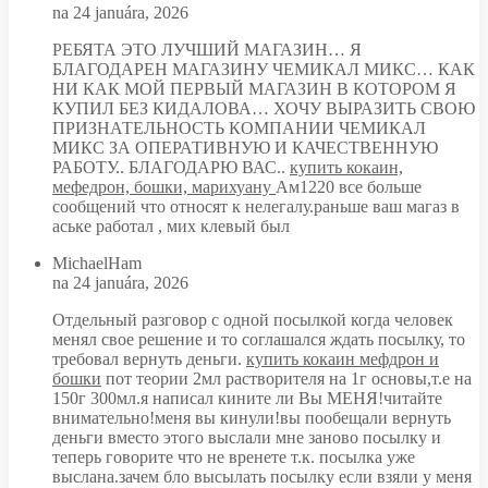
na 24 januára, 2026
РЕБЯТА ЭТО ЛУЧШИЙ МАГАЗИН… Я
БЛАГОДАРЕН МАГАЗИНУ ЧЕМИКАЛ МИКС… КАК
НИ КАК МОЙ ПЕРВЫЙ МАГАЗИН В КОТОРОМ Я
КУПИЛ БЕЗ КИДАЛОВА… ХОЧУ ВЫРАЗИТЬ СВОЮ
ПРИЗНАТЕЛЬНОСТЬ КОМПАНИИ ЧЕМИКАЛ
МИКС ЗА ОПЕРАТИВНУЮ И КАЧЕСТВЕННУЮ
РАБОТУ.. БЛАГОДАРЮ ВАС..
купить кокаин,
мефедрон, бошки, марихуану
Ам1220 все больше
сообщений что относят к нелегалу.раньше ваш магаз в
аське работал , мих клевый был
MichaelHam
na 24 januára, 2026
Отдельный разговор с одной посылкой когда человек
менял свое решение и то соглашался ждать посылку, то
требовал вернуть деньги.
купить кокаин мефдрон и
бошки
пот теории 2мл растворителя на 1г основы,т.е на
150г 300мл.я написал кините ли Вы МЕНЯ!читайте
внимательно!меня вы кинули!вы пообещали вернуть
деньги вместо этого выслали мне заново посылку и
теперь говорите что не вренете т.к. посылка уже
выслана.зачем бло высылать посылку если взяли у меня