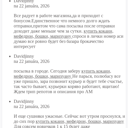
Davidjinny
na 22 januára, 2026
Все радует в работе магазина,да и приходит с
бонусом.Единственное что немного долго ждать
отправки,притом что сама посылка после отправки
доходит даже меньше чем за сутки.
купить кокаин,
мефедрон, бошки, марихуану
спроси в лички номер аси
думаю все ровно будет без базара брокачество
интересует
Davidjinny
na 22 januára, 2026
посылка в городе. Сегодня заберу
купить кокаин,
мефедрон, бошки, марихуану
Не парься, полюбасу все
уже пришло, зара позвонит курьер и будет тебе счастье,
так часто бывает, курьерки коряво работают, ящитаю!
Ждем трип репотов и описания про АМ
Davidjinny
na 22 januára, 2026
И еще сушняки ужасные. Сейчас вот утром проснулся, и
до сих пор
купить кокаин, мефедрон, бошки, марихуану
Для совсем новичков 1 к 15 будет даже