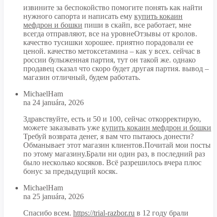
извините за беспокойство помогите понять как найти
нужного сапорта и написать ему
купить кокаин
мефдрон и бошки
пиши в скайп, все работает, мне
всегда отправляют, все на уровнеОтзывы от кролов.
качество тусишки хорошее. приятно порадовали ее
ценой. качество метоксетамина – как у всех. сейчас в
россии булыженная партия, тут он такой же. однако
продавец сказал что скоро будет другая партия. вывод –
магазин отличный, будем работать.
MichaelHam
na 24 januára, 2026
Здравствуйте, есть и 50 и 100, сейчас откорректирую,
можете заказывать уже
купить кокаин мефдрон и бошки
Требуй возврата денег, я вам что пытаюсь донести?
Обманывает этот магазин клиентов.Почитай мои посты
по этому магазину.Брали ни один раз, в последний раз
было несколько косяков. Всё разрешилось вчера плюс
бонус за предыдущий косяк.
MichaelHam
na 25 januára, 2026
Спасибо всем.
https://trial-razbor.ru
в 12 году брали