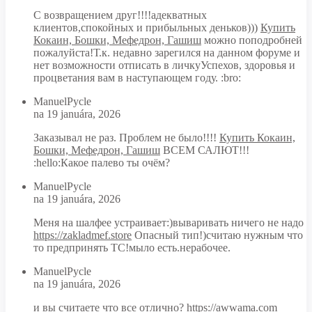
С возвращением друг!!!!адекватных
клиентов,спокойных и прибыльных деньков)))
Купить
Кокаин, Бошки, Мефедрон, Гашиш
можно поподробней
пожалуйста!Т.к. недавно зарегился на данном форуме и
нет возможности отписать в личкуУспехов, здоровья и
процветания вам в наступающем году. :bro:
ManuelPycle
na 19 januára, 2026
Заказывал не раз. Проблем не было!!!!
Купить Кокаин,
Бошки, Мефедрон, Гашиш
ВСЕМ САЛЮТ!!!
:hello:Какое палево ты очём?
ManuelPycle
na 19 januára, 2026
Меня на шалфее устраивает:)вываривать ничего не надо
https://zakladmef.store
Опасный тип!)считаю нужным что
то предпринять ТС!мыло есть.нерабочее.
ManuelPycle
na 19 januára, 2026
и вы считаете что все отлично?
https://awwama.com