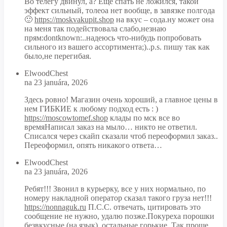
Во телегу двинул, а? Ещё спать не ложился, такой
эффект сильный, толеоа нет вообще, в завязке полгода
🙂
https://moskvakupit.shop
на вкус – сода.ну может она
на меня так подействовала слабо,незнаю
прям:dontknown:..надеюсь что-нибудь попробовать
сильного из вашего ассортимента;)..p.s. пишу так как
было,не перегибая.
ElwoodChest
na 23 januára, 2026
Здесь ровно! Магазин очень хороший, а главное цены в
нем ГИБКИЕ к любому подход есть : )
https://moscowtomef.shop
клады по мск все во
времяНаписал заказ на мыло… никто не ответил.
Списался через скайп сказали чтоб переоформил заказ..
Переоформил, опять никакого ответа…
ElwoodChest
na 23 januára, 2026
Ребят!!! Звонил в курьерку, все у них нормально, по
номеру накладной оператор сказал такого груза нет!!!
https://nonnaguk.ru
П.С.С. отвечать, цитировать это
сообщение не нужно, удалю позже.Покуреха порошки
безвкусные (на язык), остальные горькие. Так проще