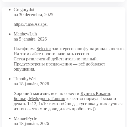
Gregorydot
na 30 decembra, 2025
https://t.me/Asiapsi
MatthewLuh
na 5 januára, 2026
Платформа
Selector
заинтересовало функциональностью.
На этом сайте просто начинать сессию.
Сетка развлечений действительно полный.
Предусмотрены предложения — всё добавляет
ощущения.
TimothyWet
na 18 januára, 2026
Хороший магазин, все по совести
Купить Кокаин,
Бошки, Мефедрон, Гашиш
качество нормуль! можно
делать 1к12, 1к10 само тоОоо да, тусишка у них лучшая
из того – что мне доводилось пробовать ))
ManuelPycle
na 18 januára, 2026