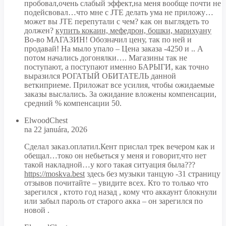
пробовал,очень слабый эффект,на меня вообще почти не
подейсвовал…что мне с JTE делать ума не приложу…
может вы JTE перепутали с чем? как он выглядеть то
должен?
купить кокаин, мефедрон, бошки, марихуану
Во-во МАГАЗИН! Обозначил цену, так по ней и
продавай! На мыло упало – Цена заказа -4250 и .. А
потом начались догонялки…. Магазины так не
поступают, а поступают именно БАРЫГИ, как точно
выразился РОГАТЫЙ ОБИТАТЕЛЬ данной
веткиприеме. Приложат все усилия, чтобы ожидаемые
заказы выслались. За ожидание вложены компенсации,
средний % компенсации 50.
ElwoodChest
na 22 januára, 2026
Сделал заказ.оплатил.Кент прислал трек вечером как и
обещал…токо он небьеться у меня и говорит,что нет
такой накладной…у кого такая ситуация была???
https://moskva.best
здесь без музыки танцую -31 страницу
отзывов почитайте – увидите всех. Кто то только что
зарегился , ктото год назад , кому что аккаунт блокнули
или забыл пароль от старого акка – он зарегился по
новой .