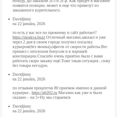
походу, да?Заказали 2c-i и 2c-p. Как придет в магазине
появятся позиции. может и еще что привезут из
заказанного курительного.
Davidjinny
na 22 januára, 2026
то есть у вас все по прежнему и сайт работает?
https://moskva.buzz
Отличный магазин,заказал и уже
через 2 дня в своем городе получил посылку
курьером(без звонка),офигев от скорости работы.Вес
пришел с неплохим бонусом и в хорошей
конспирации.Спасибо очень приятно было с вами
работать скоро закажу ещё.Тоже такая ситуация , сижу
без товара негодую.
Davidjinny
na 22 januára, 2026
по отзывам процентов 80 приемок именно в данной
курьерке..
https://a6202.ru
Магазин как уже и было
сказано – на 5+Ну мы стараемся
Davidjinny
na 22 januára, 2026