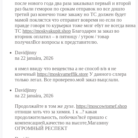
после нового года два раза заказывал первый и второй
раз были геморои по срокам отправок но все дошло
третий раз конечно тоже закажу но ТС должен будет
мамой поклястся что отправит вовремя но если по
правде говоря то курьерки тоже мозг ебут не всегда вина
ТС
https://moskvakupit.shop
Благодарен за заказ во
вторник оплатил – в пятницу / утром / товар
получилВсе вопросы к представителю.
Davidjinny
na 22 januára, 2026
я имел ввиду что вещевства а не способ в/в я не
конченый
https://moskvameffik.store
У данного сллера
только легал. Все проверено.мой заказ выцслали.
Davidjinny
na 22 januára, 2026
Продолжайте в том же духе.
https://moscowtomef.shop
отпиши хоть что за химия. 1 к ..? какая
продолжительность, побочки?всё пришло с
компенсацией,качество на высоте,Магазину
ОГРОМНЫЙ РЕСПЕКТ