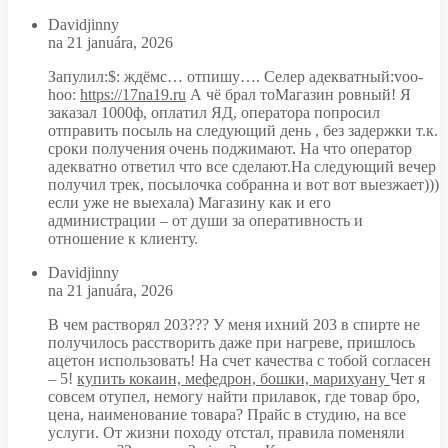
Davidjinny
na 21 januára, 2026
Запулил:$: ждёмс… отпишу…. Селер адекватный:voo-
hoo:
https://17na19.ru
А чё брал тоМагазин ровный! Я
заказал 1000ф, оплатил ЯД, оператора попросил
отправить посыль на следующий день , без задержки т.к.
сроки получения очень поджимают. На что оператор
адекватно ответил что все сделают.На следующий вечер
получил трек, посылочка собранна и вот вот выезжает)))
если уже не выехала) Магазину как и его
администрации – от души за оперативность и
отношение к клиенту.
Davidjinny
na 21 januára, 2026
В чем растворял 203??? У меня ихний 203 в спирте не
получилось расстворить даже при нагреве, пришлось
ацетон использовать! На счет качества с тобой согласен
– 5!
купить кокаин, мефедрон, бошки, марихуану
Чет я
совсем отупел, немогу найти прилавок, где товар бро,
цена, наименование товара? Прайс в студию, на все
услуги. От жизни походу отстал, правила поменяли